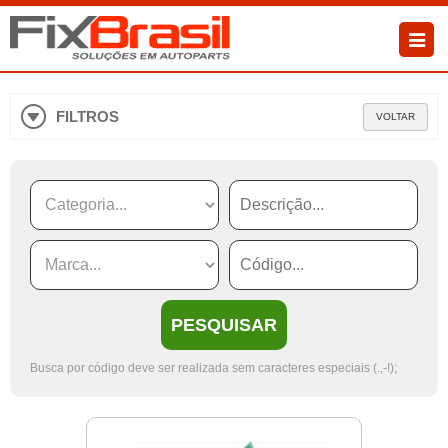
FILTROS
VOLTAR
PESQUISAR
Busca por código deve ser realizada sem caracteres especiais (.,-!);