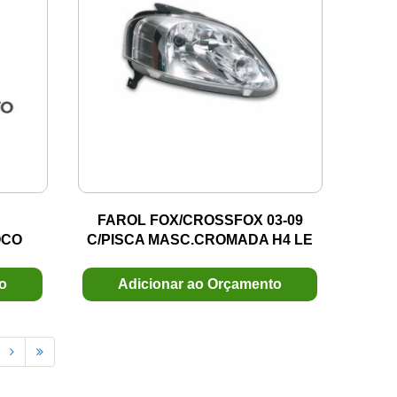
FAROL FOX/CROSSFOX 03-09
OCO
C/PISCA MASC.CROMADA H4 LE
ALEO
MOD.CIBIE
to
Adicionar ao Orçamento