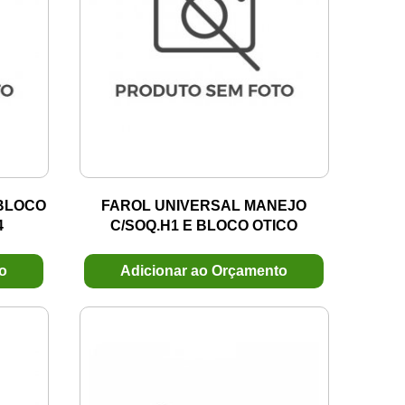
.BLOCO
FAROL UNIVERSAL MANEJO
4
C/SOQ.H1 E BLOCO OTICO
C/VEDACAO
to
Adicionar ao Orçamento