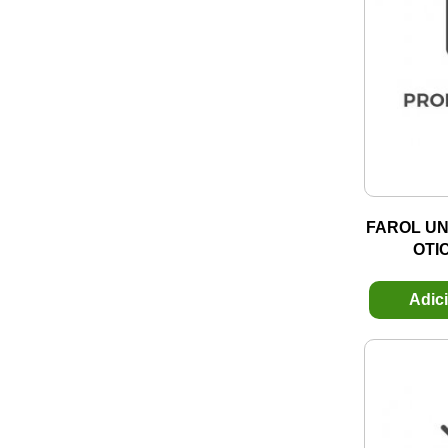
AVERY DENNISON
INSTRUMENTOS E INDICADORES DE
BAUEN
PAINEL
BC-CABOS
INTERCLIMA
BEPO
INTERRUPTORES
BINS
ISOLANTES
BIRKSON
LAMPADAS
BLAWER
LAMPADAS LEDS
BMA BORRACHAS
LATARIA
FAROL UN
BOMBER
OTI
LIMPADORES PARA BRISA
BOSCH
MACANETAS
Adic
Bra Parts
MANGUEIRAS
BRASLUX
MAQUINA DE VIDRO
BRB
MOTOR PARTIDA
Brikson
PARACHOQUES
BUSCH
PASTILHA DE FREIO