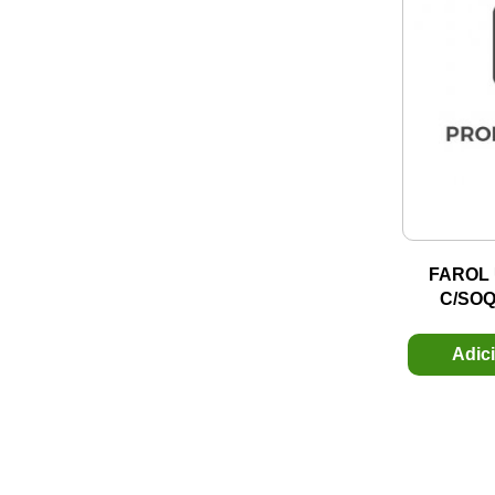
BZM
REBOQUE
CAMPER
REPARO DA CONEXAO
CAPOTAS PARANA
RETROVISORES
CARRHEL
ROLAMENTO ESFERA
CEK
SENSORES DE PRESSAO
CEMAK
SOM
CENTAURO
SUSPENSAO
CIABE
TAMPA OLEO MOTOR
FAROL
CIAFUNDI
TERMINAIS
C/SOQ
CILIPARTS
TERMOSTATOS ACD
CINAP
TOMADAS E ENGATES
Adic
CKPARTS
VALVULAS
CLASSIC
CLICK
COFEL