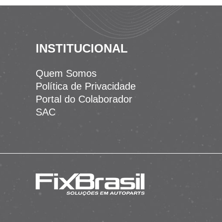
COFRAN
COLUMBIA
CONDUCAP
INSTITUCIONAL
CONDUMAX
CONTACT
Quem Somos
CONTINENTAL
Política de Privacidade
COVERTECH CAPOTAS
Portal do Colaborador
Dayco
SAC
DELCO REMY
DELPHI
DENSO
DEPO
DFENDER
DHF
DIAL