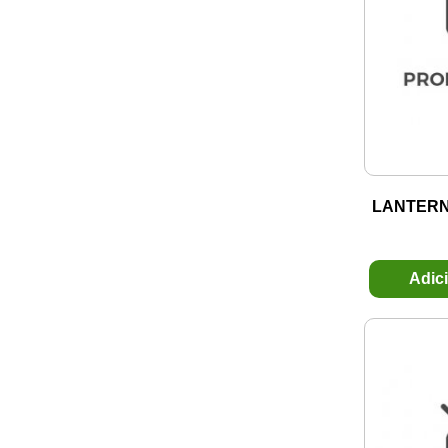
AMS
CONVERSOR
ANTICO ANTENAS
CORREIAS E TENSIONADORES
ARIELO
ELETRICA
ARTEB
ELETROVENTILADORES
ASPOCK
EQUIPAMENTOS E FERRAMENTAS
ATEMIS
FAROIS E LANTERNAS
AUDIOPHONIC
LANTERN
FILTROS
AUTOIMPACT
FIOS E CABOS
Autopoli
FIXADORES
AUTOSHINE
Adic
FLUIDO GAS
AUTOSTAR
FUSIVEIS
AUTOTAP
GERADOR
AUTOTRAVI
HIGIENIZACAO E LIMPEZA
AUTOTRAVI
IGNICAO
AUTRON
INJECAO