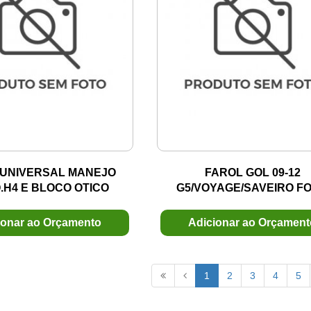
 UNIVERSAL MANEJO
FAROL GOL 09-12
.H4 E BLOCO OTICO
G5/VOYAGE/SAVEIRO F
C/VEDACAO
DUPLO CROMADO MOD.V
H7/H1 LD
ionar ao Orçamento
Adicionar ao Orçamen
1
2
3
4
5